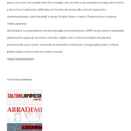
para o rico mas intrincado meio dos mangás, dos animês e aos complexos traços da história
e da cultura tradicional refletidos em formas de expressão cultural populares
contemporâneas, como karaokê, a dança Yosakoi Soran, o teatro Takarazuka e a própria
moda japonesa.
Detalhado e surpreendente retrato do Japão contemporâneo, JAPOP revela como a sociedade
japonesa foi capaz de se tornar uma das nações mais industrializadas do planeta
preservando suas raízes, tornando-se exemplo imitado por uma geração jovem, urbana,
globalizada e multimídia em todo o mundo.
(mais informações)
SITES RELACIONADOS