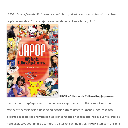
JAPOP = Contração do inglês "japanese pop". Essa grafia é usada para diferenciar a cultura
pop japonesa da música pop japonesa, geralmente chamada de "J-Pop".
JAPOP - O Poder da Cultura Pop Japonesa
mostra como o Japão passou de consumidor a exportador de influência cultural, num
fascinante passeio pelo bilionário mundo do entretenimento japonês - dos ícones do
esporte aos ídolos do showbiz; da tradicional música enka ao moderno e cativante J-Pop; de
novelas de tevê aos filmes de samurais, de terror e de monstros.
JAPOP
é também um guia