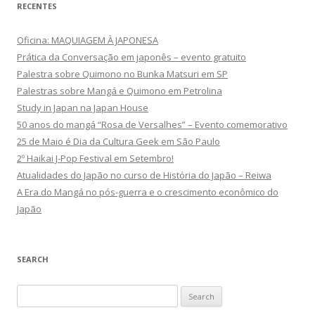
RECENTES
Oficina: MAQUIAGEM À JAPONESA
Prática da Conversação em japonês – evento gratuito
Palestra sobre Quimono no Bunka Matsuri em SP
Palestras sobre Mangá e Quimono em Petrolina
Study in Japan na Japan House
50 anos do mangá “Rosa de Versalhes” – Evento comemorativo
25 de Maio é Dia da Cultura Geek em São Paulo
2º Haikai J-Pop Festival em Setembro!
Atualidades do Japão no curso de História do Japão – Reiwa
A Era do Mangá no pós-guerra e o crescimento econômico do
Japão
SEARCH
Search
for: