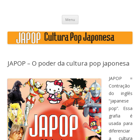
Japão, história, cultura pop
Skip to content
Menu
JAPOP – O poder da cultura pop japonesa
JAPOP =
Contração
do inglês
“japanese
pop”. Essa
grafia é
usada para
diferenciar
a cultura