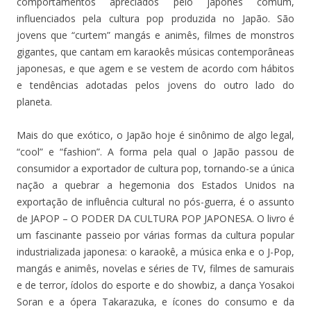
comportamentos apreciados pelo japonês comum,
influenciados pela cultura pop produzida no Japão. São
jovens que “curtem” mangás e animês, filmes de monstros
gigantes, que cantam em karaokês músicas contemporâneas
japonesas, e que agem e se vestem de acordo com hábitos
e tendências adotadas pelos jovens do outro lado do
planeta.
Mais do que exótico, o Japão hoje é sinônimo de algo legal,
“cool” e “fashion”. A forma pela qual o Japão passou de
consumidor a exportador de cultura pop, tornando-se a única
nação a quebrar a hegemonia dos Estados Unidos na
exportação de influência cultural no pós-guerra, é o assunto
de JAPOP – O PODER DA CULTURA POP JAPONESA. O livro é
um fascinante passeio por várias formas da cultura popular
industrializada japonesa: o karaokê, a música enka e o J-Pop,
mangás e animês, novelas e séries de TV, filmes de samurais
e de terror, ídolos do esporte e do showbiz, a dança Yosakoi
Soran e a ópera Takarazuka, e ícones do consumo e da