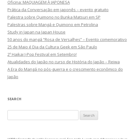
Oficina: MAQUIAGEM À JAPONESA
Prática da Conversação em japonês – evento gratuito
Palestra sobre Quimono no Bunka Matsuri em SP
Palestras sobre Mangá e Quimono em Petrolina
Study in Japan na Japan House
50 anos do mangá “Rosa de Versalhes” – Evento comemorativo
25 de Maio é Dia da Cultura Geek em São Paulo
2º Haikai J-Pop Festival em Setembro!
Atualidades do Japão no curso de História do Japão – Reiwa
A Era do Mangá no pós-guerra e o crescimento econômico do
Japão
SEARCH
Search
for: