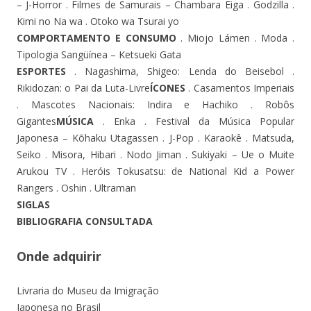
– J-Horror . Filmes de Samurais – Chambara Eiga . Godzilla .
Kimi no Na wa . Otoko wa Tsurai yo
COMPORTAMENTO E CONSUMO
. Miojo Lámen . Moda .
Tipologia Sangüínea – Ketsueki Gata
ESPORTES
. Nagashima, Shigeo: Lenda do Beisebol .
Rikidozan: o Pai da Luta-Livre
ÍCONES
. Casamentos Imperiais
. Mascotes Nacionais: Indira e Hachiko . Robôs
Gigantes
MÚSICA
. Enka . Festival da Música Popular
Japonesa – Kõhaku Utagassen . J-Pop . Karaokê . Matsuda,
Seiko . Misora, Hibari . Nodo Jiman . Sukiyaki – Ue o Muite
Arukou TV . Heróis Tokusatsu: de National Kid a Power
Rangers . Oshin . Ultraman
SIGLAS
BIBLIOGRAFIA CONSULTADA
Onde adquirir
Livraria do Museu da Imigração
Japonesa no Brasil