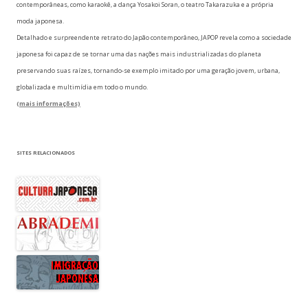
contemporâneas, como karaokê, a dança Yosakoi Soran, o teatro Takarazuka e a própria
moda japonesa.
Detalhado e surpreendente retrato do Japão contemporâneo, JAPOP revela como a sociedade
japonesa foi capaz de se tornar uma das nações mais industrializadas do planeta
preservando suas raízes, tornando-se exemplo imitado por uma geração jovem, urbana,
globalizada e multimídia em todo o mundo.
(mais informações)
SITES RELACIONADOS