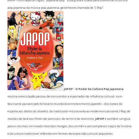
JAPOP = Contração do inglês "japanese pop". Essa grafia é usada para diferenciar a cultura
pop japonesa da música pop japonesa, geralmente chamada de "J-Pop".
JAPOP - O Poder da Cultura Pop Japonesa
mostra como o Japão passou de consumidor a exportador de influência cultural, num
fascinante passeio pelo bilionário mundo do entretenimento japonês - dos ícones do
esporte aos ídolos do showbiz; da tradicional música enka ao moderno e cativante J-Pop; de
novelas de tevê aos filmes de samurais, de terror e de monstros.
JAPOP
é também um guia
para o rico mas intrincado meio dos mangás, dos animês e aos complexos traços da história
e da cultura tradicional refletidos em formas de expressão cultural populares