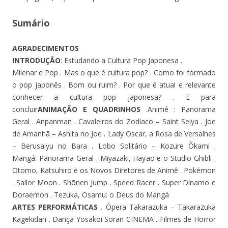
Sumário
AGRADECIMENTOS
INTRODUÇÃO
: Estudando a Cultura Pop Japonesa .
Milenar e Pop . Mas o que é cultura pop? . Como foi formado
o pop japonês . Bom ou ruim? . Por que é atual e relevante
conhecer a cultura pop japonesa? . E para
concluir
ANIMAÇÃO E QUADRINHOS
.Animê : Panorama
Geral . Anpanman . Cavaleiros do Zodíaco – Saint Seiya . Joe
de Amanhã – Ashita no Joe . Lady Oscar, a Rosa de Versalhes
– Berusaiyu no Bara . Lobo Solitário – Kozure Õkami .
Mangá: Panorama Geral . Miyazaki, Hayao e o Studio Ghibli .
Otomo, Katsuhiro e os Novos Diretores de Animê . Pokémon
. Sailor Moon . Shõnen Jump . Speed Racer . Super Dínamo e
Doraemon . Tezuka, Osamu: o Deus do Mangá
ARTES PERFORMÁTICAS
. Ópera Takarazuka – Takarazuka
Kagekidan . Dança Yosakoi Soran CINEMA . Filmes de Horror