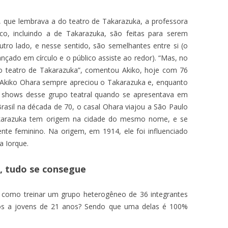
, que lembrava a do teatro de Takarazuka, a professora
co, incluindo a de Takarazuka, são feitas para serem
utro lado, e nesse sentido, são semelhantes entre si (o
ançado em círculo e o público assiste ao redor). “Mas, no
 do teatro de Takarazuka”, comentou Akiko, hoje com 76
 Akiko Ohara sempre apreciou o Takarazuka e, enquanto
s shows desse grupo teatral quando se apresentava em
rasil na década de 70, o casal Ohara viajou a São Paulo
Takarazuka tem origem na cidade do mesmo nome, e se
nte feminino. Na origem, em 1914, ele foi influenciado
a Iorque.
, tudo se consegue
 como treinar um grupo heterogêneo de 36 integrantes
s a jovens de 21 anos? Sendo que uma delas é 100%