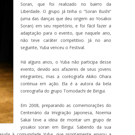
Soran, que foi realizado no bairro da
Liberdade. O grupo já tinha o “Soran Bushi”
(uma das danças que deu origem ao Yosakoi
Soran) em seu repertório, e foi fácil fazer a
adaptação para o evento, que naquele ano,
não teve caráter competitivo. Já no ano
seguinte, Yuba venceu o Festival.
Há alguns anos, o Yuba não participa desse
evento, devido aos afazeres de seus jovens
integrantes, mas a coréografa Akiko Ohara
continua em ação. Ela é a autora da bela
coreografia do grupo Tomodachi de Birigui.
Em 2008, preparando as comemorações do
Centenário da Imigração Japonesa, Noemia
Sakai teve a ideia de montar um grupo de
yosakoi soran em Birigui. Sabendo da sua
u ajuda à comunidade Yuba, que prontamente enviou a