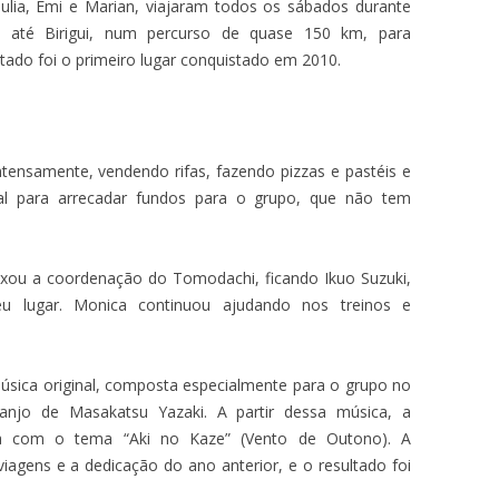
Julia, Emi e Marian, viajaram todos os sábados durante
 até Birigui, num percurso de quase 150 km, para
ltado foi o primeiro lugar conquistado em 2010.
ntensamente, vendendo rifas, fazendo pizzas e pastéis e
val para arrecadar fundos para o grupo, que não tem
ixou a coordenação do Tomodachi, ficando Ikuo Suzuki,
eu lugar. Monica continuou ajudando nos treinos e
ica original, composta especialmente para o grupo no
ranjo de Masakatsu Yazaki. A partir dessa música, a
fia com o tema “Aki no Kaze” (Vento de Outono). A
iagens e a dedicação do ano anterior, e o resultado foi