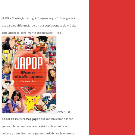
for:
JAPOP = Contração do inglês "japanese pop". Essa grafia é
usada para diferenciar a cultura pop japonesa da música
pop japonesa, geralmente chamada de "J-Pop".
JAPOP - O
Poder da Cultura Pop Japonesa
mostra como o Japão
passou de consumidor a exportador de influência
cultural, num fascinante passeio pelo bilionário mundo