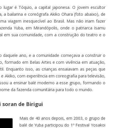
lugar é Tóquio, a capital japonesa. O jovem escultor
 a bailarina e coreógrafa Akiko Ohara (foto abaixo), de
a viagem inesquecível ao Brasil. Mas não iriam fazer
azenda Yuba, em Mirandópolis, onde o patriarca Isamu
ural em sua comunidade, com a construção do teatro e o
o daquele ano, e a comunidade começava a construir o
sao, formado em Belas Artes e com vivência em atuação,
útil. Enquanto isso, as crianças ensaiavam as peças que
 e Akiko, com experiência em coreografia para televisão,
assou a ensinar balé moderno a esse grupo, formando o
 nome da fazenda comunitária para todo o mundo.
soran de Birigui
Mais de 40 anos depois, em 2003, o grupo de
balé de Yuba participou do 1º Festival Yosakoi