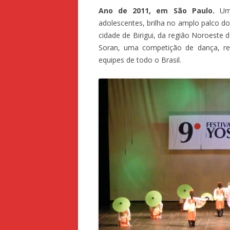
Ano de 2011, em São Paulo.
Um 
adolescentes, brilha no amplo palco do
cidade de Birigui, da região Noroeste 
Soran, uma competição de dança, rea
equipes de todo o Brasil.