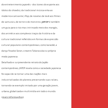
do entretenimento japonês - dos ícones do esporte aos
ídolos do showbiz; da tradicional música enka ao
moderno e cativante J-Pop; de novelas de tevê aos filmes
de samurais, de terror e de monstros.
JAPOP
é também
um guia para o rico mas intrincado meio dos mangás,
dos animês e aos complexos traços da história e da
cultura tradicional refletidos em formas de expressão
cultural populares contemporâneas, como karaokê, a
dança Yosakoi Soran, o teatro Takarazuka e a própria
moda japonesa.
Detalhado e surpreendente retrato do Japão
contemporâneo, JAPOP revela como a sociedade japonesa
foi capaz de se tornar uma das nações mais
industrializadas do planeta preservando suas raízes,
tornando-se exemplo imitado por uma geração jovem,
urbana, globalizada e multimídia em todo o mundo.
(mais informações)