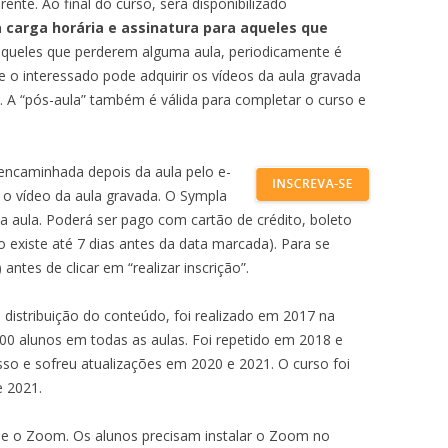
rente. Ao final do curso, será disponibilizado
a carga horária e assinatura para aqueles que
aqueles que perderem alguma aula, periodicamente é
e o interessado pode adquirir os vídeos da aula gravada
o. A “pós-aula” também é válida para completar o curso e
 encaminhada depois da aula pelo e-
m o vídeo da aula gravada. O Sympla
a aula. Poderá ser pago com cartão de crédito, boleto
o existe até 7 dias antes da data marcada). Para se
) antes de clicar em “realizar inscrição”.
distribuição do conteúdo, foi realizado em 2017 na
00 alunos em todas as aulas. Foi repetido em 2018 e
o e sofreu atualizações em 2020 e 2021. O curso foi
e 2021.
-se o Zoom. Os alunos precisam instalar o Zoom no