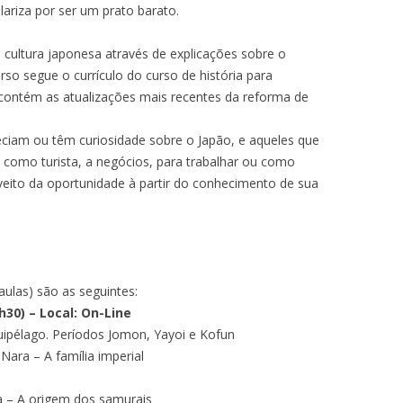
ariza por ser um prato barato.
a cultura japonesa através de explicações sobre o
rso segue o currículo do curso de história para
e contém as atualizações mais recentes da reforma de
eciam ou têm curiosidade sobre o Japão, e aqueles que
a como turista, a negócios, para trabalhar ou como
eito da oportunidade à partir do conhecimento de sua
aulas) são as seguintes:
30) – Local: On-Line
ipélago. Períodos Jomon, Yayoi e Kofun
Nara – A família imperial
a – A origem dos samurais