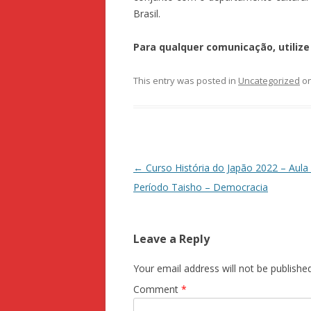
Brasil.
Para qualquer comunicação, utiliz
This entry was posted in
Uncategorized
o
Post navigation
←
Curso História do Japão 2022 – Aula
Período Taisho – Democracia
Leave a Reply
Your email address will not be published
Comment
*