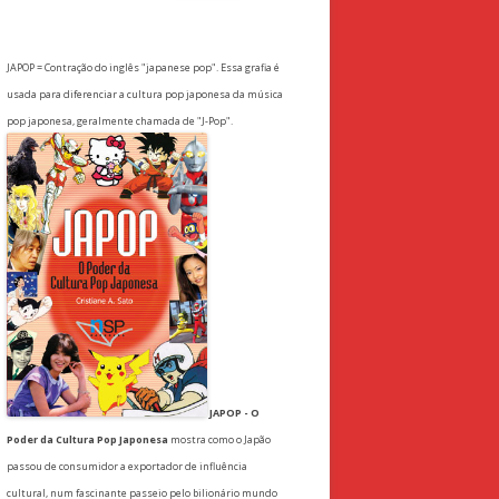
for:
JAPOP = Contração do inglês "japanese pop". Essa grafia é
usada para diferenciar a cultura pop japonesa da música
pop japonesa, geralmente chamada de "J-Pop".
JAPOP - O
Poder da Cultura Pop Japonesa
mostra como o Japão
passou de consumidor a exportador de influência
cultural, num fascinante passeio pelo bilionário mundo