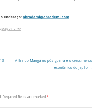
e o endereço:
abrademi@abrademi.com
n
May 23, 2022
.
 13 –
A Era do Mangá no pós-guerra e o crescimento
econômico do Japão
→
.
Required fields are marked
*