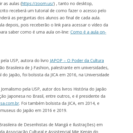
r as aulas (
https://zoom.us/
) , tanto no desktop,
scrito receberá um tutorial de como fazer o acesso pelo
derá as perguntas dos alunos ao final de cada aula.
ula depois, pois receberão o link para acessar o vídeo da
 para saber como é uma aula on-line:
Como é a aula on-
 pela USP, autora do livro
JAPOP – O Poder da Cultura
o Brasileira de J-Fashion, palestrante em universidades,
 do Japão, foi bolsista da JICA em 2016, na Universidade
Jornalismo pela USP, autor dos livros História do Japão
ão Japonesa no Brasil, entre outros, e é presidente da
esa.com.br
. Foi também bolsista da JICA, em 2014, e
e museus do Japão em 2016 e 2019.
 Brasileira de Desenhistas de Mangá e Ilustrações) em
a Associação Cultural e Assistencial Mie Kenjin do