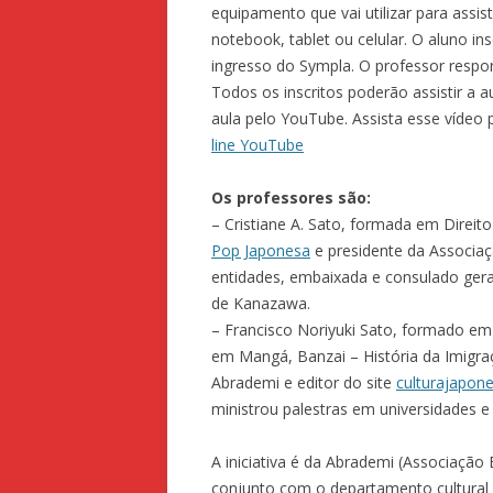
equipamento que vai utilizar para assisti
notebook, tablet ou celular. O aluno in
ingresso do Sympla. O professor respon
Todos os inscritos poderão assistir a a
aula pelo YouTube. Assista esse vídeo
line YouTube
Os professores são:
– Cristiane A. Sato, formada em Direito
Pop Japonesa
e presidente da Associaçã
entidades, embaixada e consulado geral
de Kanazawa.
– Francisco Noriyuki Sato, formado em 
em Mangá, Banzai – História da Imigraç
Abrademi e editor do site
culturajapon
ministrou palestras em universidades 
A iniciativa é da Abrademi (Associação
conjunto com o departamento cultural d