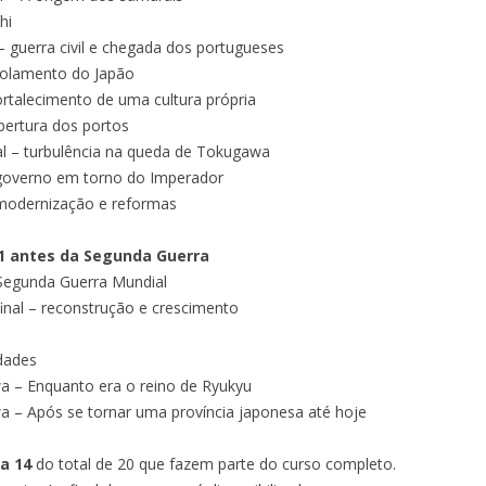
hi
 guerra civil e chegada dos portugueses
isolamento do Japão
ortalecimento de uma cultura própria
bertura dos portos
al – turbulência na queda de Tokugawa
– governo em torno do Imperador
– modernização e reformas
 1 antes da Segunda Guerra
 Segunda Guerra Mundial
inal – reconstrução e crescimento
idades
wa – Enquanto era o reino de Ryukyu
wa – Após se tornar uma província japonesa até hoje
a 14
do total de 20 que fazem parte do curso completo.