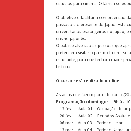
estúdios para cinema. O lámen se popul
O objetivo é facilitar a compreensão d
passado e o presente do Japão. Este cu
universitários estrangeiros no Japão, 
ensino japonês.
O público alvo são as pessoas que apr
pretendem visitar o país no futuro, sej
estudante, para que tenham maior prov
história.
O curso será realizado on-line.
As aulas que fazem parte do curso (20 
Programação (domingos – 9h às 10h
– 13 fev – Aula 01 – Ocupação do arqu
– 20 fev – Aula 02 – Períodos Asuka e 
– 06 mar – Aula 03 – Período Heian
– 13 mar – Aula 04 – Período Kamakur