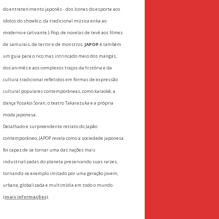
do entretenimento japonês - dos ícones do esporte aos
ídolos do showbiz; da tradicional música enka ao
moderno e cativante J-Pop; de novelas de tevê aos filmes
de samurais, de terror e de monstros.
JAPOP
é também
um guia para o rico mas intrincado meio dos mangás,
dos animês e aos complexos traços da história e da
cultura tradicional refletidos em formas de expressão
cultural populares contemporâneas, como karaokê, a
dança Yosakoi Soran, o teatro Takarazuka e a própria
moda japonesa.
Detalhado e surpreendente retrato do Japão
contemporâneo, JAPOP revela como a sociedade japonesa
foi capaz de se tornar uma das nações mais
industrializadas do planeta preservando suas raízes,
tornando-se exemplo imitado por uma geração jovem,
urbana, globalizada e multimídia em todo o mundo.
(mais informações)