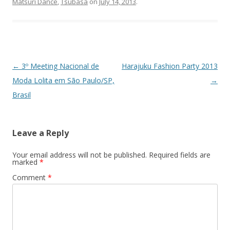
Matsuri Dance
,
Tsubasa
on
July 14, 2013
.
Post navigation
←
3º Meeting Nacional de
Harajuku Fashion Party 2013
Moda Lolita em São Paulo/SP,
→
Brasil
Leave a Reply
Your email address will not be published.
Required fields are
marked
*
Comment
*