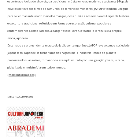
esporte aos ídolos do showbiz; da tradicional música enka ao moderno e cativante J-Pop; de
novelas de tevê aos filmes de samurais, de terror e de monstros.
JAPOP
é também um guia
para o rico mas intrincado meio dos mangás, dos animês e aos complexos traços da história
e da cultura tradicional refletidos em formas de expressão cultural populares
contemporâneas, como karaokê, a dança Yosakoi Soran, o teatro Takarazuka e a própria
moda japonesa.
Detalhado e surpreendente retrato do Japão contemporâneo, JAPOP revela como a sociedade
japonesa foi capaz de se tornar uma das nações mais industrializadas do planeta
preservando suas raízes, tornando-se exemplo imitado por uma geração jovem, urbana,
globalizada e multimídia em todo o mundo.
(mais informações)
SITES RELACIONADOS