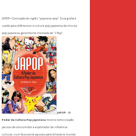
for:
JAPOP = Contração do inglês "japanese pop". Essa grafia é
usada para diferenciar a cultura pop japonesa da música
pop japonesa, geralmente chamada de "J-Pop".
JAPOP - O
Poder da Cultura Pop Japonesa
mostra como o Japão
passou de consumidor a exportador de influência
cultural, num fascinante passeio pelo bilionário mundo