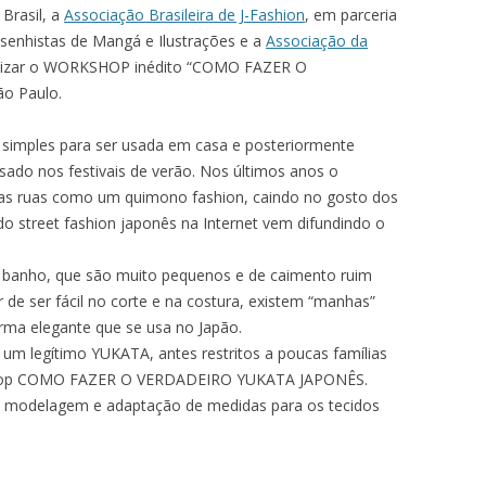
Brasil, a
Associação Brasileira de J-Fashion
, em parceria
senhistas de Mangá e Ilustrações e a
Associação da
ealizar o WORKSHOP inédito “COMO FAZER O
o Paulo.
imples para ser usada em casa e posteriormente
sado nos festivais de verão. Nos últimos anos o
as ruas como um quimono fashion, caindo no gosto dos
do street fashion japonês na Internet vem difundindo o
banho, que são muito pequenos e de caimento ruim
 de ser fácil no corte e na costura, existem “manhas”
rma elegante que se usa no Japão.
m legítimo YUKATA, antes restritos a poucas famílias
kshop COMO FAZER O VERDADEIRO YUKATA JAPONÊS.
 modelagem e adaptação de medidas para os tecidos