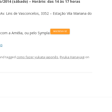
o/2014 (sábado) – Horário: das 14 às 17 horas
 Av. Lins de Vasconcelos, 3352 – Estação Vila Mariana do
l com a Amélia, ou pelo Sympla:
no
nd tagged
como fazer yukata japonês
,
Ryuka Hanayagi
on