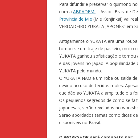
Para difundir e preservar o quimono no 
com a
ABRADEMI
– Assoc. Bras. de De
Província de Mie
(Mie Kenjinkai) vai r
VERDADEIRO YUKATA JAPONÊS” em Sã
Antigamente o YUKATA era uma roupa s
tornou-se um traje de passeio, muito u
YUKATA ganhou sofisticação e tomou 
e das jovens no Japão. A popularidade 
YUKATA pelo mundo.
O YUKATA NÃO é um robe ou saída de 
devido ao uso de tecidos moles. Apesar
que dão ao YUKATA a amplitude e a fo
Os pequenos segredos de como se faz u
japonesas, serão revelados no wor
Serão abordados temas como dicas de
disponíveis no Brasil.
O WORKSHOP será composto por: