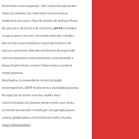
do entretenimento japonês - dos ícones do esporte aos
ídolos do showbiz; da tradicional música enka ao
moderno e cativante J-Pop; de novelas de tevê aos filmes
de samurais, de terror e de monstros.
JAPOP
é também
um guia para o rico mas intrincado meio dos mangás,
dos animês e aos complexos traços da história e da
cultura tradicional refletidos em formas de expressão
cultural populares contemporâneas, como karaokê, a
dança Yosakoi Soran, o teatro Takarazuka e a própria
moda japonesa.
Detalhado e surpreendente retrato do Japão
contemporâneo, JAPOP revela como a sociedade japonesa
foi capaz de se tornar uma das nações mais
industrializadas do planeta preservando suas raízes,
tornando-se exemplo imitado por uma geração jovem,
urbana, globalizada e multimídia em todo o mundo.
(mais informações)