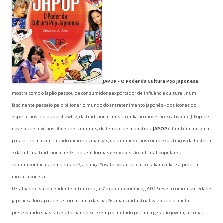
JAPOP - O Poder da Cultura Pop Japonesa
mostra como o Japão passou de consumidor a exportador de influência cultural, num
fascinante passeio pelo bilionário mundo do entretenimento japonês - dos ícones do
esporte aos ídolos do showbiz; da tradicional música enka ao moderno e cativante J-Pop; de
novelas de tevê aos filmes de samurais, de terror e de monstros.
JAPOP
é também um guia
para o rico mas intrincado meio dos mangás, dos animês e aos complexos traços da história
e da cultura tradicional refletidos em formas de expressão cultural populares
contemporâneas, como karaokê, a dança Yosakoi Soran, o teatro Takarazuka e a própria
moda japonesa.
Detalhado e surpreendente retrato do Japão contemporâneo, JAPOP revela como a sociedade
japonesa foi capaz de se tornar uma das nações mais industrializadas do planeta
preservando suas raízes, tornando-se exemplo imitado por uma geração jovem, urbana,