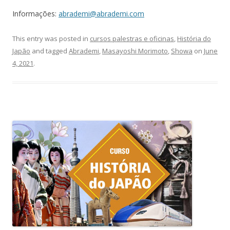
Informações:
abrademi@abrademi.com
This entry was posted in
cursos palestras e oficinas
,
História do
Japão
and tagged
Abrademi
,
Masayoshi Morimoto
,
Showa
on
June
4, 2021
.