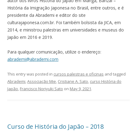
autor dos livros História do Japão em Mangá, Banzai –
História da Imigração Japonesa no Brasil, entre outros, e é
presidente da Abrademi e editor do site
culturajaponesa.com.br. Foi também bolsista da JICA, em
2014, e ministrou palestras em universidades e museus do
Japão em 2016 e 2019.
Para qualquer comunicação, utilize o endereço:
abrademi@abrademi.com
This entry was posted in
cursos palestras e oficinas
and tagged
Abrademi
,
Associação Mie
,
Cristiane A. Sato
,
curso História do
Japão
,
Francisco Noriyuki Sato
on
May 9, 2021
.
Curso de História do Japão – 2018