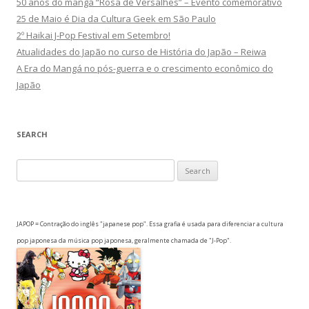
50 anos do mangá “Rosa de Versalhes” – Evento comemorativo
25 de Maio é Dia da Cultura Geek em São Paulo
2º Haikai J-Pop Festival em Setembro!
Atualidades do Japão no curso de História do Japão – Reiwa
A Era do Mangá no pós-guerra e o crescimento econômico do
Japão
SEARCH
Search
for:
JAPOP = Contração do inglês "japanese pop". Essa grafia é usada para diferenciar a cultura
pop japonesa da música pop japonesa, geralmente chamada de "J-Pop".